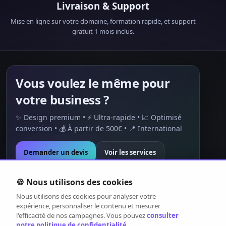
Livraison & Support
Mise en ligne sur votre domaine, formation rapide, et support
gratuit 1 mois inclus.
Vous voulez le même pour
votre business ?
✨ Design premium • ⚡ Ultra-rapide • 📈 Optimisé
conversion • 💰 À partir de 500€ • 📍 International
Demander un devis
Voir les services
🍪 Nous utilisons des cookies
Nous utilisons des cookies pour analyser votre
expérience, personnaliser le contenu et mesurer
©
2026
Digital-By.
l'efficacité de nos campagnes. Vous pouvez
consulter
Accueil
Réalisations
Blog
Contact
Confidentialité
notre politique de confidentialité
.