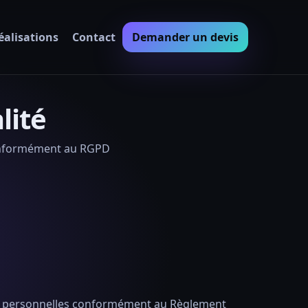
éalisations
Contact
Demander un devis
lité
onformément au RGPD
 personnelles conformément au Règlement