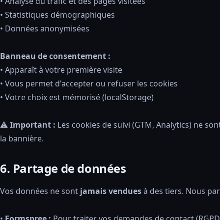
• Analyse du trafic et des pages visitées
• Statistiques démographiques
• Données anonymisées
Banneau de consentement :
• Apparaît à votre première visite
• Vous permet d'accepter ou refuser les cookies
• Votre choix est mémorisé (localStorage)
⚠️ Important :
Les cookies de suivi (GTM, Analytics) ne son
la bannière.
6. Partage de données
Vos données ne sont
jamais vendues
à des tiers. Nous pa
•
Formspree :
Pour traiter vos demandes de contact (RGPD