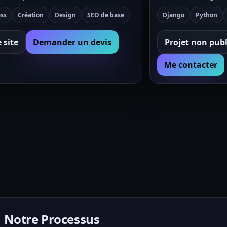
ss
Création
Design
SEO de base
Django
Python
e site
Demander un devis
Projet non publ
Me contacter
Notre Processus