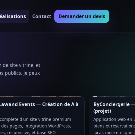
éalisations
Contact
Demander un devis
de site vitrine, et
s publics, je peux
Lawand Events — Création de A à
ByConciergerie 
(projet)
complète d'un site vitrine premium :
Application web en 
e des pages, intégration WordPress,
biens et réservations
es, responsive, et base SEO.
local, mise en ligne à