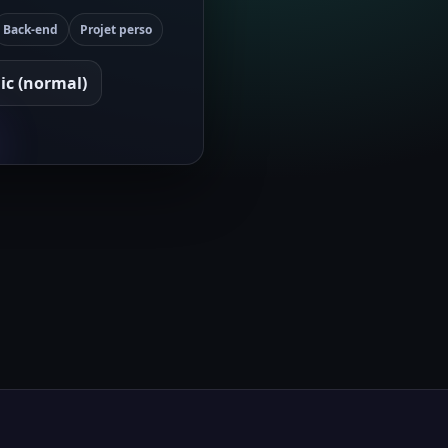
Back-end
Projet perso
ic (normal)